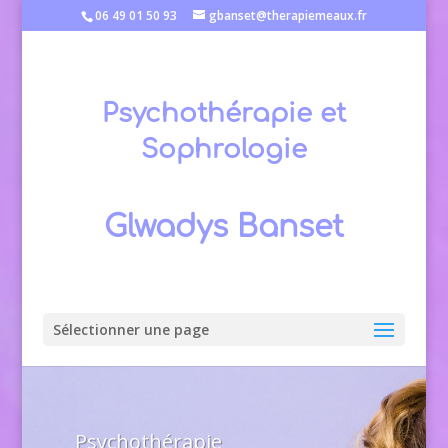
06 49 01 50 93
gbanset@therapiemeaux.fr
Psychothérapie et
Sophrologie
Glwadys Banset
Sélectionner une page
Psychothérapie