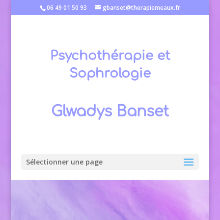
06 49 01 50 93
gbanset@therapiemeaux.fr
Psychothérapie et
Sophrologie
Glwadys Banset
Sélectionner une page