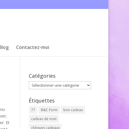
Blog
Contactez-moi
Catégories
Catégories
Étiquettes
 ou
77
B&C Form
bon cadeau
ver;
cadeau de noel
er. Et
chèques cadeaux