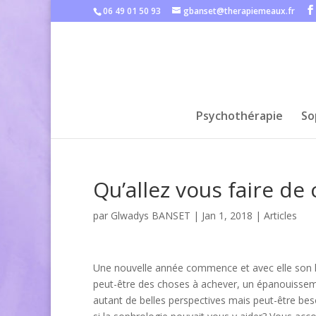
06 49 01 50 93
gbanset@therapiemeaux.fr
Psychothérapie
So
Qu’allez vous faire de
par
Glwadys BANSET
|
Jan 1, 2018
|
Articles
Une nouvelle année commence et avec elle son lo
peut-être des choses à achever, un épanouissemen
autant de belles perspectives mais peut-être beso