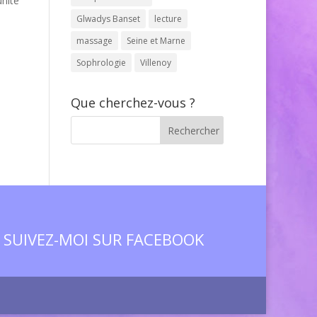
unité
Glwadys Banset
lecture
massage
Seine et Marne
Sophrologie
Villenoy
Que cherchez-vous ?
SUIVEZ-MOI SUR FACEBOOK