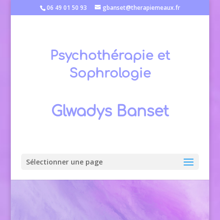
06 49 01 50 93
gbanset@therapiemeaux.fr
Psychothérapie et
Sophrologie
Glwadys Banset
Sélectionner une page